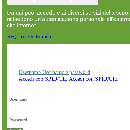
Da qui puoi accedere ai diversi servizi della scuo
richiedono un'autenticazione personale all'estern
sito internet
Registro Elettronico
Entra nel sito della scuola con le tue credenziali p
visualizzare contenuti, circolari e altre funzionalità
dedicate.
Username
Username e password
Accedi con SPID/CIE
Accedi con SPID/CIE
Username
Password