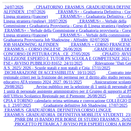
24/07/2026
CPIA4TORINO_ERASMUS_GRADUATORIA DEFINIT
ALFINDEN
17/07/2026
ERASMUS+ - Graduatoria Definitiva - Cor
Lingua straniera (francese)
ERASMUS+ - Graduatoria Definitiva - Co
Lingua straniera (inglese)
10/07/2026
ERASMUS+ - Verbale della
Commissione r Graduatoria Provvisoria - Corso di Lingua straniera (inglese)
ERASMUS+ - Verbale della Commissione e Graduatoria provvisoria - Corso
Lingua straniera (francese)
ERASMUS+ - Verbale della commissione 
Graduatoria Provvisoria Job Shadowing - Alfindén
02/07/2026
ERAS
JOB SHADOWING ALFINDEN
ERASMUS + CORSO FRANCESE
ERASMUS + CORSO INGLESE
26/06/2026
GRADUATORIA DEF
CONCORSO DI PITTURA CPIA...CE
27/05/2026
CPIA4TO_AVVI
SELEZIONE ESPERTO E TUTOR PN SCUOLA E COMPETENZE 2021-
FSE+ AVVISO PUBBLICO 81652
24/11/2025
Rilevazione "Dati Gen
A.S. 2025/ 2026 - Scuole statali e non statali e Cpia
17/11/2025
DICHIARAZIONE DI ACCESSIBILITA′
10/11/2025
Contratto inte
regionale criteri per la fruizione dei permessi per il diritto allo studio person
educativo ATA triennio 2024_2027
06/11/2025
Assicurazione scolasti
29/08/2025
Avviso pubblico per la selezione di 1 unità di personale d
1 unità di personale assistente amministrativo per il Gruppo di supporto al
dell’Ufficio Scolastico Regionale per il Piemonte
26/08/2025
Circola
CPIA 4 TORINO_calendario prima settimana e convocazione COLLEGIO
n. 1
23/07/2025
Graduatorie definitive Job Shadowing
17/07/2025
ERASMUS_GRADUATORIA_DEFINITIVA CORSO LINGUE
ERASMUS_GRADUATORIA_DEFINITIVA MOBILITA’ STUDENTI
23/
PNRR DM 19 BANDO PER BORSE DI STUDIO ERASMUS
26/02
PROGETTO PETRARCA 7 AVVISO PER ESPERTI CORSI A RON