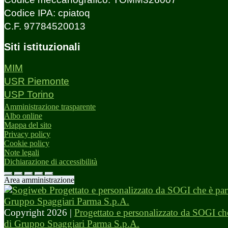
Codice IPA: cpiatoq
C.F. 97784520013
Siti istituzionali
MIM
USR Piemonte
USP Torino
Amministrazione trasparente
Albo online
Mappa del sito
Privacy policy
Cookie policy
Note legali
Dichiarazione di accessibilità
Area amministrazione
Copyright 2026 |
Progettato e personalizzato da SOGI che
di Gruppo Spaggiari Parma S.p.A.