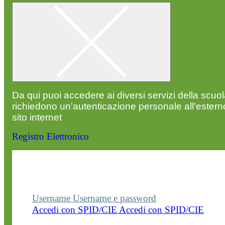
Da qui puoi accedere ai diversi servizi della scuo
richiedono un'autenticazione personale all'estern
sito internet
Registro Elettronico
Entra nel sito della scuola con le tue credenziali p
visualizzare contenuti, circolari e altre funzionalità
dedicate.
Username
Username e password
Accedi con SPID/CIE
Accedi con SPID/CIE