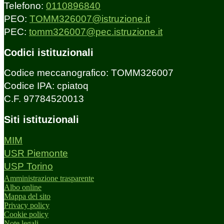
Telefono:
0110896840
PEO:
TOMM326007@istruzione.it
PEC:
tomm326007@pec.istruzione.it
Codici istituzionali
Codice meccanografico: TOMM326007
Codice IPA: cpiatoq
C.F. 97784520013
Siti istituzionali
MIM
USR Piemonte
USP Torino
Amministrazione trasparente
Albo online
Mappa del sito
Privacy policy
Cookie policy
Note legali