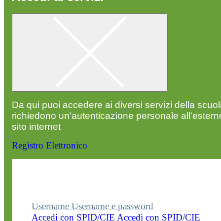
Da qui puoi accedere ai diversi servizi della scuo
richiedono un'autenticazione personale all'estern
sito internet
Registro Elettronico
Entra nel sito della scuola con le tue credenziali p
visualizzare contenuti, circolari e altre funzionalità
dedicate.
Username
Username e password
Accedi con SPID/CIE
Accedi con SPID/CIE