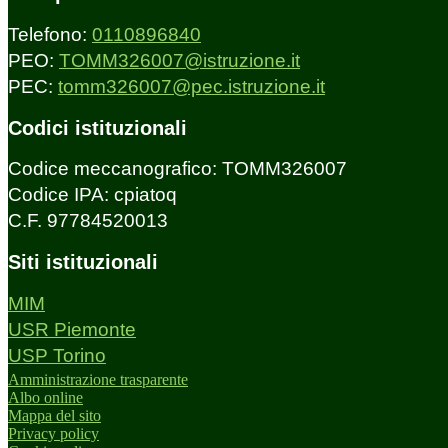
Telefono:
0110896840
PEO:
TOMM326007@istruzione.it
PEC:
tomm326007@pec.istruzione.it
Codici istituzionali
Codice meccanografico: TOMM326007
Codice IPA: cpiatoq
C.F. 97784520013
Siti istituzionali
MIM
USR Piemonte
USP Torino
Amministrazione trasparente
Albo online
Mappa del sito
Privacy policy