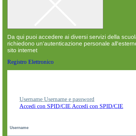
Da qui puoi accedere ai diversi servizi della scuo
richiedono un'autenticazione personale all'estern
sito internet
Registro Elettronico
Entra nel sito della scuola con le tue credenziali p
visualizzare contenuti, circolari e altre funzionalità
dedicate.
Username
Username e password
Accedi con SPID/CIE
Accedi con SPID/CIE
Username