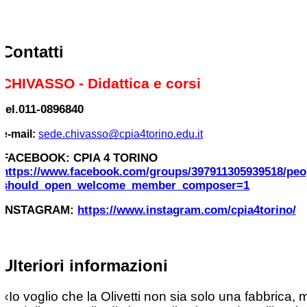
Contatti
CHIVASSO - Didattica e corsi
tel.
011-0896840
e-mail:
sede.chivasso@cpia4torino.edu.it
FACEBOOK: CPIA 4 TORINO
https://www.facebook.com/groups/397911305939518/peo
should_open_welcome_member_composer=1
INSTAGRAM:
https://www.instagram.com/cpia4torino/
Ulteriori informazioni
«Io voglio che la Olivetti non sia solo una fabbrica,