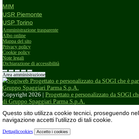
MIM
USR Piemonte
USP Torino
Amministrazione trasparente
Albo online
Mappa del sito
Privacy policy
Cookie policy
Note legali
Dichiarazione di accessibilità
Area amministrazione
Copyright 2026 |
Progettato e personalizzato da SOGI che
di Gruppo Spaggiari Parma S.p.A.
Questo sito utilizza cookie tecnici, proseguendo nel
navigazione accetti l’utilizzo di tali cookie.
Dettagli
cookies
Accetto
i cookies