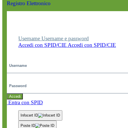
Registro Elettronico
Entra nel sito della scuola con le tue credenziali p
visualizzare contenuti, circolari e altre funzionalità
dedicate.
Username
Username e password
Accedi con SPID/CIE
Accedi con SPID/CIE
Username
Password
Accedi
Entra con SPID
Infocert ID
Poste ID