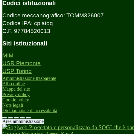
Codici istituzionali
Codice meccanografico: TOMM326007
Codice IPA: cpiatoq
C.F. 97784520013
Siti istituzionali
MIM
USR Piemonte
USP Torino
Amministrazione trasparente
Albo online
Mappa del sito
Privacy policy
Cookie policy
Note legali
Dichiarazione di accessibilità
Area amministrazione