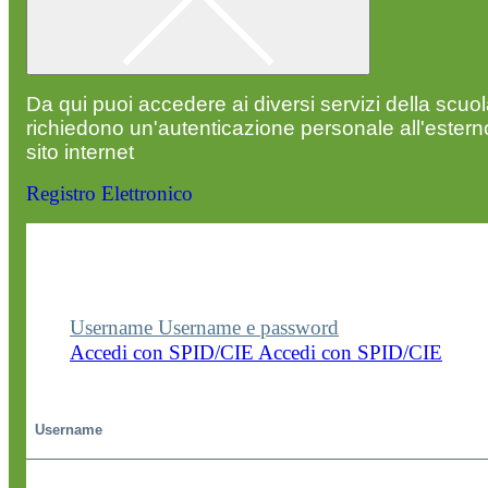
Da qui puoi accedere ai diversi servizi della scuo
richiedono un'autenticazione personale all'estern
sito internet
Registro Elettronico
Entra nel sito della scuola con le tue credenziali p
visualizzare contenuti, circolari e altre funzionalità
dedicate.
Username
Username e password
Accedi con SPID/CIE
Accedi con SPID/CIE
Username
Password