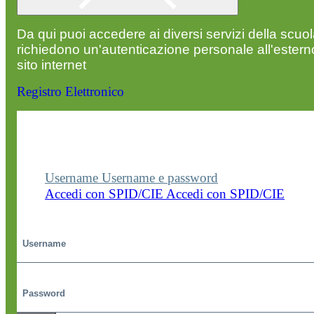
Da qui puoi accedere ai diversi servizi della scuo
richiedono un'autenticazione personale all'estern
sito internet
Registro Elettronico
Entra nel sito della scuola con le tue credenziali p
visualizzare contenuti, circolari e altre funzionalità
dedicate.
Username
Username e password
Accedi con SPID/CIE
Accedi con SPID/CIE
Username
Password