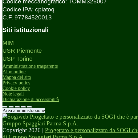
Codice meccanografico: TOMM326007
Codice IPA: cpiatoq
C.F. 97784520013
Siti istituzionali
MIM
USR Piemonte
USP Torino
Amministrazione trasparente
Albo online
Mappa del sito
Privacy policy
Cookie policy
Note legali
Dichiarazione di accessibilità
Area amministrazione
Copyright 2026 |
Progettato e personalizzato da SOGI che
di Gruppo Spaggiari Parma S.p.A.