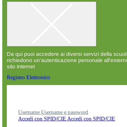
Da qui puoi accedere ai diversi servizi della scuo
richiedono un'autenticazione personale all'estern
sito internet
Registro Elettronico
Entra nel sito della scuola con le tue credenziali p
visualizzare contenuti, circolari e altre funzionalità
dedicate.
Username
Username e password
Accedi con SPID/CIE
Accedi con SPID/CIE