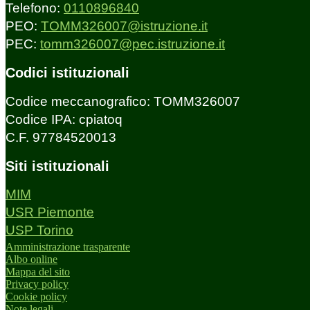
Telefono:
0110896840
PEO:
TOMM326007@istruzione.it
PEC:
tomm326007@pec.istruzione.it
Codici istituzionali
Codice meccanografico: TOMM326007
Codice IPA: cpiatoq
C.F. 97784520013
Siti istituzionali
MIM
USR Piemonte
USP Torino
Amministrazione trasparente
Albo online
Mappa del sito
Privacy policy
Cookie policy
Note legali