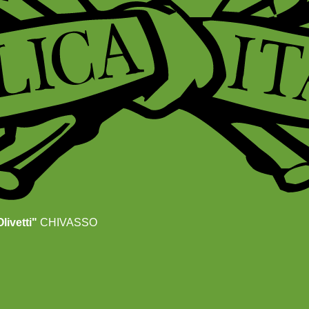
livetti"
CHIVASSO