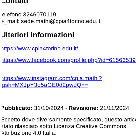
Contatti
telefono 3246070119
e_mail: sede.mathi@cpia4torino.edu.it
Ulteriori informazioni
https://www.cpia4torino.edu.it/
https://www.facebook.com/profile.php?id=6156653
https://www.instagram.com/cpia.mathi?
igsh=MXJpY3o5aGE0d2pwdQ==
Pubblicato:
31/10/2024
-
Revisione:
21/11/2024
Eccetto dove diversamente specificato, questo artic
stato rilasciato sotto Licenza Creative Commons
Attribuzione 4.0 Italia.