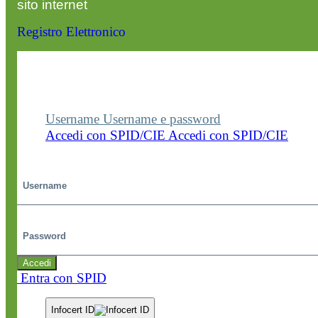
sito internet
Registro Elettronico
Entra nel sito della scuola con le tue credenziali p
visualizzare contenuti, circolari e altre funzionalità
dedicate.
Username
Username e password
Accedi con SPID/CIE
Accedi con SPID/CIE
Username
Password
Accedi
Entra con SPID
Infocert ID