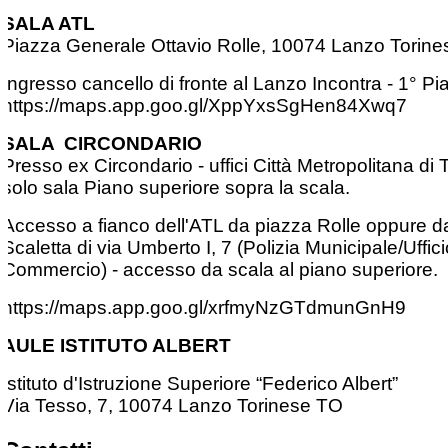
SALA ATL
Piazza Generale Ottavio Rolle, 10074 Lanzo Torin
Ingresso cancello di fronte al Lanzo Incontra - 1° Pi
https://maps.app.goo.gl/XppYxsSgHen84Xwq7
SALA CIRCONDARIO
Presso ex Circondario - uffici Città Metropolitana di 
solo sala Piano superiore sopra la scala.
Accesso a fianco dell'ATL da piazza Rolle oppure da
Scaletta di via Umberto I, 7 (Polizia Municipale/Uffici
Commercio) - accesso da scala al piano superiore.
https://maps.app.goo.gl/xrfmyNzGTdmunGnH9
AULE ISTITUTO ALBERT
Istituto d'Istruzione Superiore “Federico Albert”
Via Tesso, 7, 10074 Lanzo Torinese TO