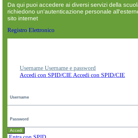
Da qui puoi accedere ai diversi servizi della scuo
richiedono un'autenticazione personale all'estern
sito internet
Registro Elettronico
Entra nel sito della scuola con le tue credenziali p
visualizzare contenuti, circolari e altre funzionalità
dedicate.
Username
Username e password
Accedi con SPID/CIE
Accedi con SPID/CIE
Username
Password
Accedi
Entra con SPID