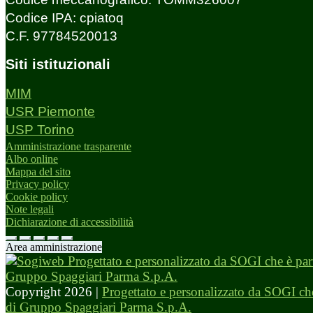
Codice IPA: cpiatoq
C.F. 97784520013
Siti istituzionali
MIM
USR Piemonte
USP Torino
Amministrazione trasparente
Albo online
Mappa del sito
Privacy policy
Cookie policy
Note legali
Dichiarazione di accessibilità
Area amministrazione
Copyright 2026 |
Progettato e personalizzato da SOGI che
di Gruppo Spaggiari Parma S.p.A.