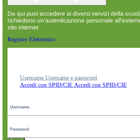
Da qui puoi accedere ai diversi servizi della scuo
richiedono un'autenticazione personale all'estern
sito internet
Registro Elettronico
Entra nel sito della scuola con le tue credenziali p
visualizzare contenuti, circolari e altre funzionalità
dedicate.
Username
Username e password
Accedi con SPID/CIE
Accedi con SPID/CIE
Username
Password