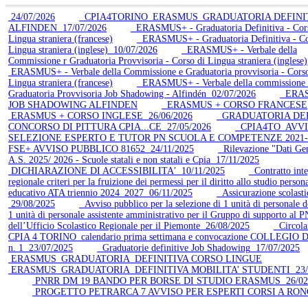
24/07/2026
CPIA4TORINO_ERASMUS_GRADUATORIA DEFINIT
ALFINDEN
17/07/2026
ERASMUS+ - Graduatoria Definitiva - Cor
Lingua straniera (francese)
ERASMUS+ - Graduatoria Definitiva - Co
Lingua straniera (inglese)
10/07/2026
ERASMUS+ - Verbale della
Commissione r Graduatoria Provvisoria - Corso di Lingua straniera (inglese)
ERASMUS+ - Verbale della Commissione e Graduatoria provvisoria - Corso
Lingua straniera (francese)
ERASMUS+ - Verbale della commissione 
Graduatoria Provvisoria Job Shadowing - Alfindén
02/07/2026
ERAS
JOB SHADOWING ALFINDEN
ERASMUS + CORSO FRANCESE
ERASMUS + CORSO INGLESE
26/06/2026
GRADUATORIA DEF
CONCORSO DI PITTURA CPIA...CE
27/05/2026
CPIA4TO_AVVI
SELEZIONE ESPERTO E TUTOR PN SCUOLA E COMPETENZE 2021-
FSE+ AVVISO PUBBLICO 81652
24/11/2025
Rilevazione "Dati Gen
A.S. 2025/ 2026 - Scuole statali e non statali e Cpia
17/11/2025
DICHIARAZIONE DI ACCESSIBILITA′
10/11/2025
Contratto inte
regionale criteri per la fruizione dei permessi per il diritto allo studio person
educativo ATA triennio 2024_2027
06/11/2025
Assicurazione scolasti
29/08/2025
Avviso pubblico per la selezione di 1 unità di personale d
1 unità di personale assistente amministrativo per il Gruppo di supporto al
dell’Ufficio Scolastico Regionale per il Piemonte
26/08/2025
Circola
CPIA 4 TORINO_calendario prima settimana e convocazione COLLEGIO
n. 1
23/07/2025
Graduatorie definitive Job Shadowing
17/07/2025
ERASMUS_GRADUATORIA_DEFINITIVA CORSO LINGUE
ERASMUS_GRADUATORIA_DEFINITIVA MOBILITA’ STUDENTI
23/
PNRR DM 19 BANDO PER BORSE DI STUDIO ERASMUS
26/02
PROGETTO PETRARCA 7 AVVISO PER ESPERTI CORSI A RON