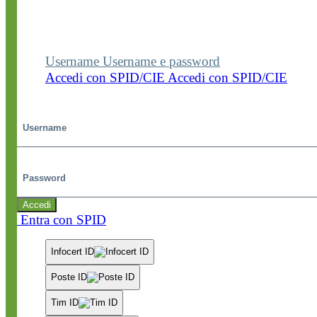
Entra nel sito della scuola con le tue credenziali p
visualizzare contenuti, circolari e altre funzionalità
dedicate.
Username
Username e password
Accedi con SPID/CIE
Accedi con SPID/CIE
Username
Password
Accedi
Entra con SPID
Infocert ID
Poste ID
Tim ID