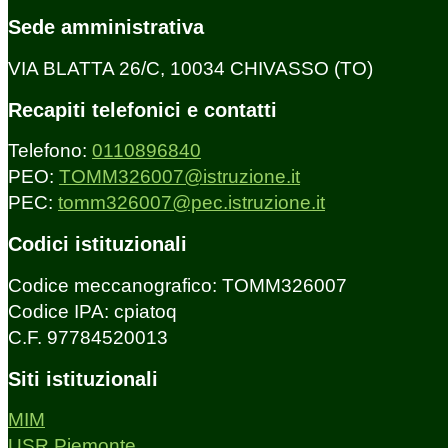
Sede amministrativa
VIA BLATTA 26/C, 10034 CHIVASSO (TO)
Recapiti telefonici e contatti
Telefono:
0110896840
PEO:
TOMM326007@istruzione.it
PEC:
tomm326007@pec.istruzione.it
Codici istituzionali
Codice meccanografico: TOMM326007
Codice IPA: cpiatoq
C.F. 97784520013
Siti istituzionali
MIM
USR Piemonte