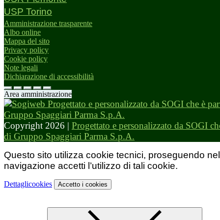
USP Torino
Amministrazione trasparente
Albo online
Mappa del sito
Privacy policy
Cookie policy
Note legali
Dichiarazione di accessibilità
Area amministrazione
Copyright 2026 |
Progettato e personalizzato da SOGI che
di Gruppo Spaggiari Parma S.p.A.
Questo sito utilizza cookie tecnici, proseguendo nel
navigazione accetti l’utilizzo di tali cookie.
Dettagli
cookies
Accetto
i cookies