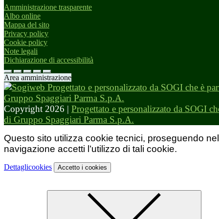
Amministrazione trasparente
Albo online
Mappa del sito
Privacy policy
Cookie policy
Note legali
Dichiarazione di accessibilità
Area amministrazione
Copyright 2026 |
Progettato e personalizzato da SOGI che
di Gruppo Spaggiari Parma S.p.A.
Questo sito utilizza cookie tecnici, proseguendo nel
navigazione accetti l’utilizzo di tali cookie.
Dettagli
cookies
Accetto
i cookies