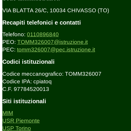
VIA BLATTA 26/C, 10034 CHIVASSO (TO)
Recapiti telefonici e contatti
Telefono:
0110896840
PEO:
TOMM326007@istruzione.it
PEC:
tomm326007@pec.istruzione.it
Codici istituzionali
Codice meccanografico: TOMM326007
Codice IPA: cpiatoq
C.F. 97784520013
Siti istituzionali
MIM
USR Piemonte
USP Torino