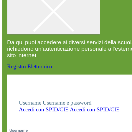
Da qui puoi accedere ai diversi servizi della scuo
richiedono un'autenticazione personale all'estern
sito internet
Registro Elettronico
Entra nel sito della scuola con le tue credenziali p
visualizzare contenuti, circolari e altre funzionalità
dedicate.
Username
Username e password
Accedi con SPID/CIE
Accedi con SPID/CIE
Username