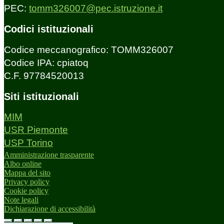
PEC:
tomm326007@pec.istruzione.it
Codici istituzionali
Codice meccanografico: TOMM326007
Codice IPA: cpiatoq
C.F. 97784520013
Siti istituzionali
MIM
USR Piemonte
USP Torino
Amministrazione trasparente
Albo online
Mappa del sito
Privacy policy
Cookie policy
Note legali
Dichiarazione di accessibilità