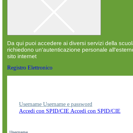
Da qui puoi accedere ai diversi servizi della scuo
richiedono un'autenticazione personale all'estern
sito internet
Registro Elettronico
Entra nel sito della scuola con le tue credenziali p
visualizzare contenuti, circolari e altre funzionalità
dedicate.
Username
Username e password
Accedi con SPID/CIE
Accedi con SPID/CIE
Username