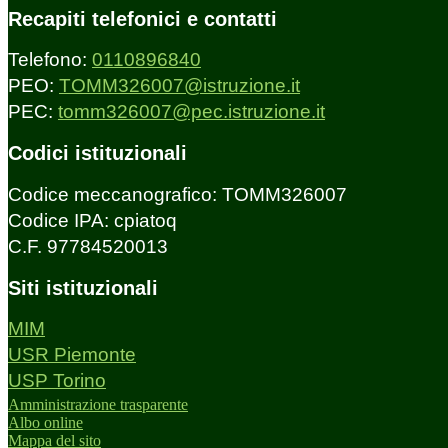
Recapiti telefonici e contatti
Telefono:
0110896840
PEO:
TOMM326007@istruzione.it
PEC:
tomm326007@pec.istruzione.it
Codici istituzionali
Codice meccanografico: TOMM326007
Codice IPA: cpiatoq
C.F. 97784520013
Siti istituzionali
MIM
USR Piemonte
USP Torino
Amministrazione trasparente
Albo online
Mappa del sito