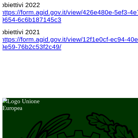
obiettivi 2022
https://form.agid.gov.it/view/426e480e-5ef3-4e
9654-6c6b187145c3
obiettivi 2021
https://form.agid.gov.it/view/12f1e0cf-ec94-40
9e59-76b2c53f2c49/