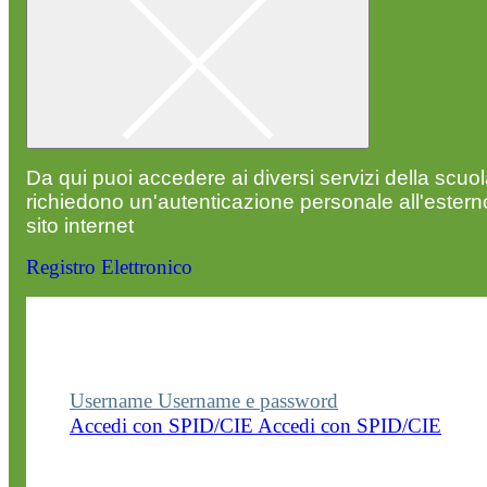
Da qui puoi accedere ai diversi servizi della scuo
richiedono un'autenticazione personale all'estern
sito internet
Registro Elettronico
Entra nel sito della scuola con le tue credenziali p
visualizzare contenuti, circolari e altre funzionalità
dedicate.
Username
Username e password
Accedi con SPID/CIE
Accedi con SPID/CIE
Username