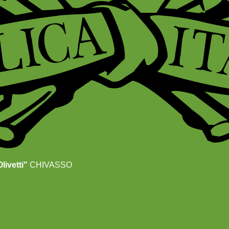
livetti"
CHIVASSO