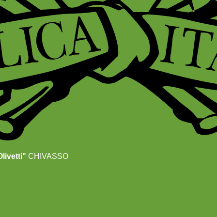
livetti"
CHIVASSO