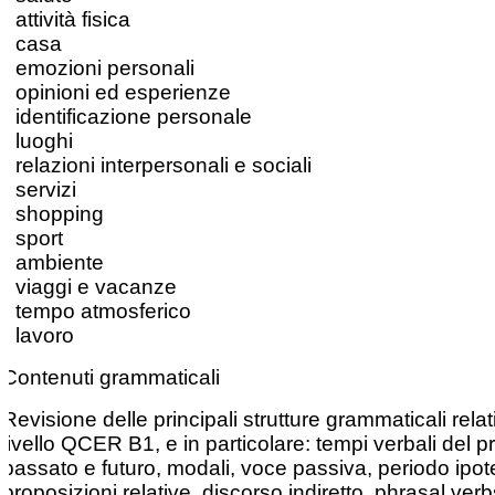
• attività fisica
• casa
• emozioni personali
• opinioni ed esperienze
• identificazione personale
• luoghi
• relazioni interpersonali e sociali
• servizi
• shopping
• sport
• ambiente
• viaggi e vacanze
• tempo atmosferico
• lavoro
Contenuti grammaticali
Revisione delle principali strutture grammaticali relat
livello QCER B1, e in particolare: tempi verbali del p
passato e futuro, modali, voce passiva, periodo ipote
proposizioni relative, discorso indiretto, phrasal verb