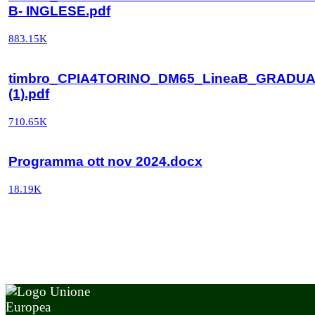
B- INGLESE.pdf
883.15K
timbro_CPIA4TORINO_DM65_LineaB_GRADU
(1).pdf
710.65K
Programma ott nov 2024.docx
18.19K