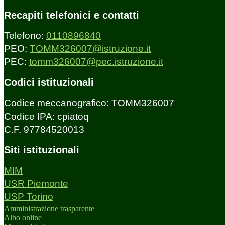
Recapiti telefonici e contatti
Telefono:
0110896840
PEO:
TOMM326007@istruzione.it
PEC:
tomm326007@pec.istruzione.it
Codici istituzionali
Codice meccanografico: TOMM326007
Codice IPA: cpiatoq
C.F. 97784520013
Siti istituzionali
MIM
USR Piemonte
USP Torino
Amministrazione trasparente
Albo online