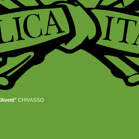
livetti"
CHIVASSO