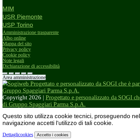
MIM
USR Piemonte
USP Torino
Amministrazione trasparente
Albo online
Mappa del sito
Privacy policy
Cookie policy
Note legali
Dichiarazione di accessibilità
Area amministrazione
Copyright 2026 |
Progettato e personalizzato da SOGI che
di Gruppo Spaggiari Parma S.p.A.
Questo sito utilizza cookie tecnici, proseguendo nel
navigazione accetti l’utilizzo di tali cookie.
Dettagli
cookies
Accetto
i cookies