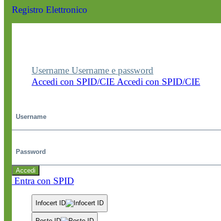
Registro Elettronico
Entra nel sito della scuola con le tue credenziali p
visualizzare contenuti, circolari e altre funzionalità
dedicate.
Username
Username e password
Accedi con SPID/CIE
Accedi con SPID/CIE
Username
Password
Accedi
Entra con SPID
Infocert ID
Poste ID