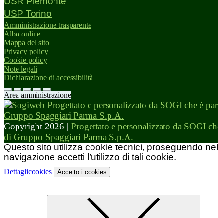
USR Piemonte
USP Torino
Amministrazione trasparente
Albo online
Mappa del sito
Privacy policy
Cookie policy
Note legali
Dichiarazione di accessibilità
Area amministrazione
Copyright 2026 |
Progettato e personalizzato da SOGI che
di Gruppo Spaggiari Parma S.p.A.
Questo sito utilizza cookie tecnici, proseguendo nel
navigazione accetti l’utilizzo di tali cookie.
Dettagli
cookies
Accetto
i cookies