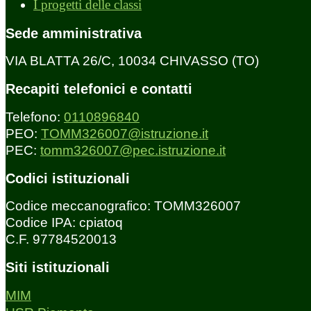
I progetti delle classi
Sede amministrativa
VIA BLATTA 26/C, 10034 CHIVASSO (TO)
Recapiti telefonici e contatti
Telefono:
0110896840
PEO:
TOMM326007@istruzione.it
PEC:
tomm326007@pec.istruzione.it
Codici istituzionali
Codice meccanografico: TOMM326007
Codice IPA: cpiatoq
C.F. 97784520013
Siti istituzionali
MIM