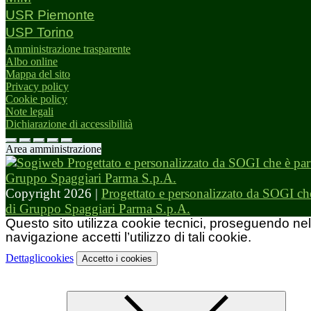
USR Piemonte
USP Torino
Amministrazione trasparente
Albo online
Mappa del sito
Privacy policy
Cookie policy
Note legali
Dichiarazione di accessibilità
Area amministrazione
Copyright 2026 |
Progettato e personalizzato da SOGI che
di Gruppo Spaggiari Parma S.p.A.
Questo sito utilizza cookie tecnici, proseguendo nel
navigazione accetti l’utilizzo di tali cookie.
Dettagli
cookies
Accetto
i cookies