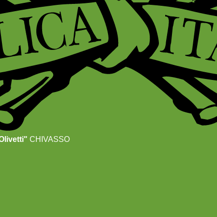
livetti"
CHIVASSO