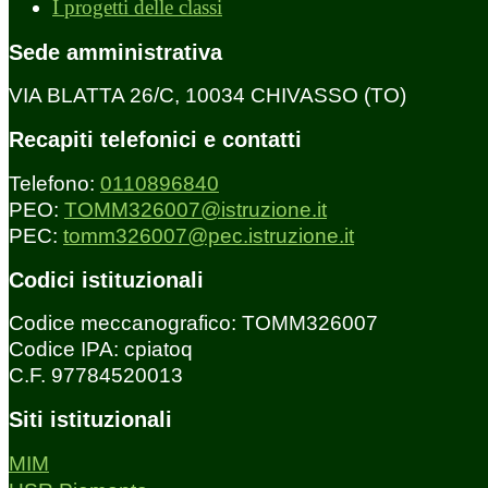
I progetti delle classi
Sede amministrativa
VIA BLATTA 26/C, 10034 CHIVASSO (TO)
Recapiti telefonici e contatti
Telefono:
0110896840
PEO:
TOMM326007@istruzione.it
PEC:
tomm326007@pec.istruzione.it
Codici istituzionali
Codice meccanografico: TOMM326007
Codice IPA: cpiatoq
C.F. 97784520013
Siti istituzionali
MIM