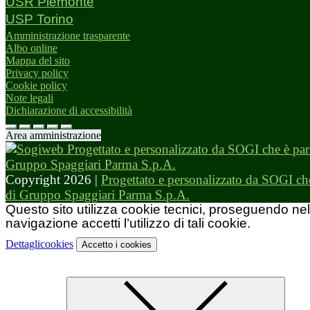
USR Piemonte
USP Torino
Amministrazione trasparente
Albo online
Mappa del sito
Privacy policy
Cookie policy
Note legali
Dichiarazione di accessibilità
Area amministrazione
Copyright 2026 |
Progettato e personalizzato da SOGI che
di Gruppo Spaggiari Parma S.p.A.
Questo sito utilizza cookie tecnici, proseguendo nel
navigazione accetti l’utilizzo di tali cookie.
Dettagli
cookies
Accetto
i cookies