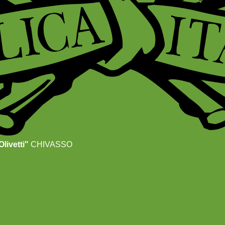
livetti"
CHIVASSO