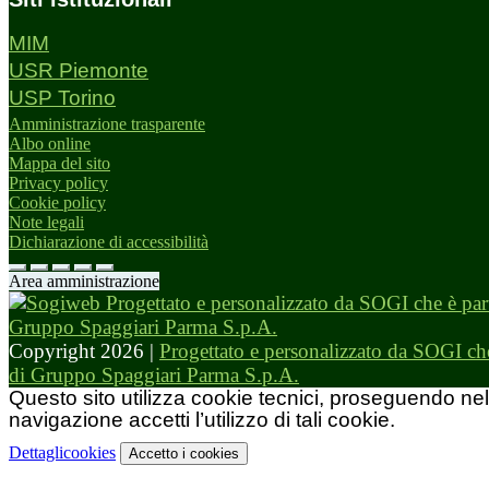
MIM
USR Piemonte
USP Torino
Amministrazione trasparente
Albo online
Mappa del sito
Privacy policy
Cookie policy
Note legali
Dichiarazione di accessibilità
Area amministrazione
Copyright 2026 |
Progettato e personalizzato da SOGI che
di Gruppo Spaggiari Parma S.p.A.
Questo sito utilizza cookie tecnici, proseguendo nel
navigazione accetti l’utilizzo di tali cookie.
Dettagli
cookies
Accetto
i cookies