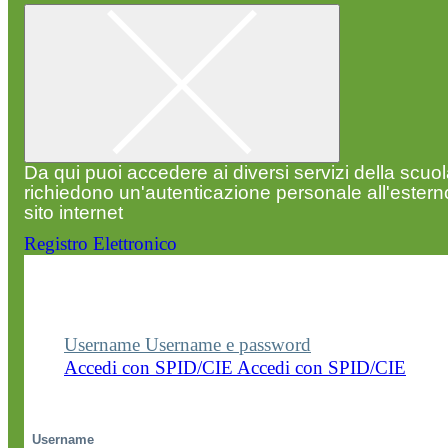
Da qui puoi accedere ai diversi servizi della scuo
richiedono un'autenticazione personale all'estern
sito internet
Registro Elettronico
Entra nel sito della scuola con le tue credenziali p
visualizzare contenuti, circolari e altre funzionalità
dedicate.
Username
Username e password
Accedi con SPID/CIE
Accedi con SPID/CIE
Username