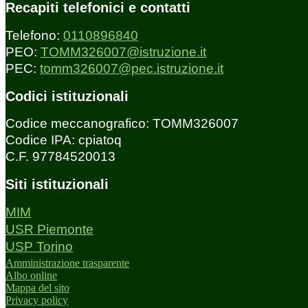
Recapiti telefonici e contatti
Telefono:
0110896840
PEO:
TOMM326007@istruzione.it
PEC:
tomm326007@pec.istruzione.it
Codici istituzionali
Codice meccanografico: TOMM326007
Codice IPA: cpiatoq
C.F. 97784520013
Siti istituzionali
MIM
USR Piemonte
USP Torino
Amministrazione trasparente
Albo online
Mappa del sito
Privacy policy