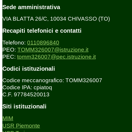
Sede amministrativa
VIA BLATTA 26/C, 10034 CHIVASSO (TO)
Recapiti telefonici e contatti
Telefono:
0110896840
PEO:
TOMM326007@istruzione.it
PEC:
tomm326007@pec.istruzione.it
Codici istituzionali
Codice meccanografico: TOMM326007
Codice IPA: cpiatoq
C.F. 97784520013
Siti istituzionali
MIM
USR Piemonte