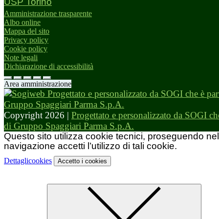
USP Torino
Amministrazione trasparente
Albo online
Mappa del sito
Privacy policy
Cookie policy
Note legali
Dichiarazione di accessibilità
Area amministrazione
Copyright 2026 |
Progettato e personalizzato da SOGI che
di Gruppo Spaggiari Parma S.p.A.
Questo sito utilizza cookie tecnici, proseguendo nel
navigazione accetti l’utilizzo di tali cookie.
Dettagli
cookies
Accetto
i cookies