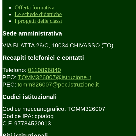
Offerta formativa
Le schede didattiche
I progetti delle classi
Sede amministrativa
VIA BLATTA 26/C, 10034 CHIVASSO (TO)
Recapiti telefonici e contatti
Telefono:
0110896840
PEO:
TOMM326007@istruzione.it
PEC:
tomm326007@pec.istruzione.it
Codici istituzionali
Codice meccanografico: TOMM326007
Codice IPA: cpiatoq
C.F. 97784520013
Siti istituzionali