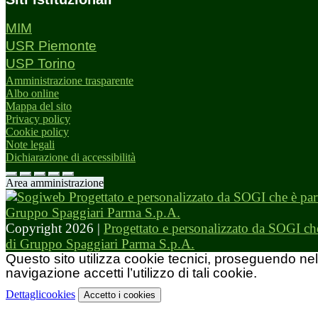
MIM
USR Piemonte
USP Torino
Amministrazione trasparente
Albo online
Mappa del sito
Privacy policy
Cookie policy
Note legali
Dichiarazione di accessibilità
Area amministrazione
Copyright 2026 |
Progettato e personalizzato da SOGI che
di Gruppo Spaggiari Parma S.p.A.
Questo sito utilizza cookie tecnici, proseguendo nel
navigazione accetti l’utilizzo di tali cookie.
Dettagli
cookies
Accetto
i cookies