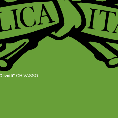
livetti"
CHIVASSO