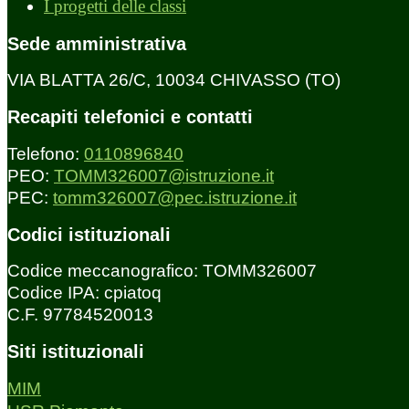
I progetti delle classi
Sede amministrativa
VIA BLATTA 26/C, 10034 CHIVASSO (TO)
Recapiti telefonici e contatti
Telefono:
0110896840
PEO:
TOMM326007@istruzione.it
PEC:
tomm326007@pec.istruzione.it
Codici istituzionali
Codice meccanografico: TOMM326007
Codice IPA: cpiatoq
C.F. 97784520013
Siti istituzionali
MIM