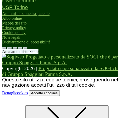
USR Piemonte
USP Torino
Amministrazione trasparente
Albo online
Mappa del sito
Privacy policy
Cookie policy
Note legali
Dichiarazione di accessibilità
Area amministrazione
Copyright 2026 |
Progettato e personalizzato da SOGI che
di Gruppo Spaggiari Parma S.p.A.
Questo sito utilizza cookie tecnici, proseguendo nel
navigazione accetti l’utilizzo di tali cookie.
Dettagli
cookies
Accetto
i cookies