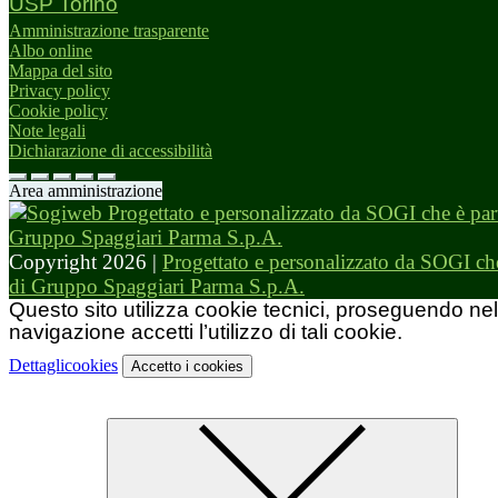
USP Torino
Amministrazione trasparente
Albo online
Mappa del sito
Privacy policy
Cookie policy
Note legali
Dichiarazione di accessibilità
Area amministrazione
Copyright 2026 |
Progettato e personalizzato da SOGI che
di Gruppo Spaggiari Parma S.p.A.
Questo sito utilizza cookie tecnici, proseguendo nel
navigazione accetti l’utilizzo di tali cookie.
Dettagli
cookies
Accetto
i cookies