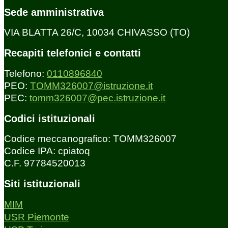
Sede amministrativa
VIA BLATTA 26/C, 10034 CHIVASSO (TO)
Recapiti telefonici e contatti
Telefono:
0110896840
PEO:
TOMM326007@istruzione.it
PEC:
tomm326007@pec.istruzione.it
Codici istituzionali
Codice meccanografico: TOMM326007
Codice IPA: cpiatoq
C.F. 97784520013
Siti istituzionali
MIM
USR Piemonte