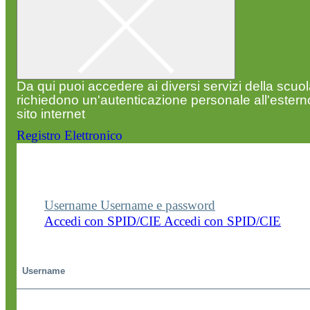
Da qui puoi accedere ai diversi servizi della scuo
richiedono un'autenticazione personale all'estern
sito internet
Registro Elettronico
Entra nel sito della scuola con le tue credenziali p
visualizzare contenuti, circolari e altre funzionalità
dedicate.
Username
Username e password
Accedi con SPID/CIE
Accedi con SPID/CIE
Username
Password