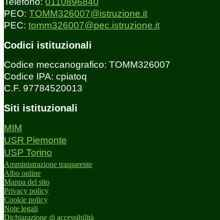
Telefono:
0110896840
PEO:
TOMM326007@istruzione.it
PEC:
tomm326007@pec.istruzione.it
Codici istituzionali
Codice meccanografico: TOMM326007
Codice IPA: cpiatoq
C.F. 97784520013
Siti istituzionali
MIM
USR Piemonte
USP Torino
Amministrazione trasparente
Albo online
Mappa del sito
Privacy policy
Cookie policy
Note legali
Dichiarazione di accessibilità