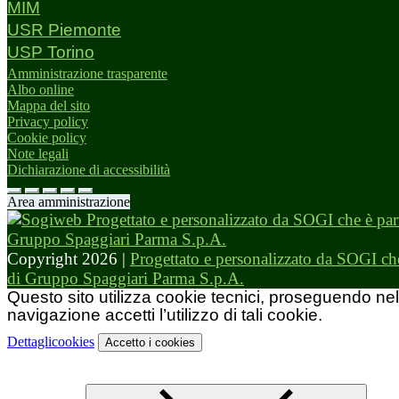
MIM
USR Piemonte
USP Torino
Amministrazione trasparente
Albo online
Mappa del sito
Privacy policy
Cookie policy
Note legali
Dichiarazione di accessibilità
Area amministrazione
Copyright 2026 |
Progettato e personalizzato da SOGI che
di Gruppo Spaggiari Parma S.p.A.
Questo sito utilizza cookie tecnici, proseguendo nel
navigazione accetti l’utilizzo di tali cookie.
Dettagli
cookies
Accetto
i cookies