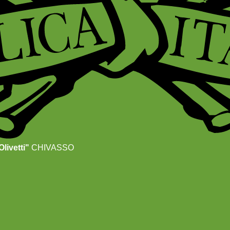
livetti"
CHIVASSO