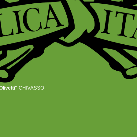
livetti"
CHIVASSO