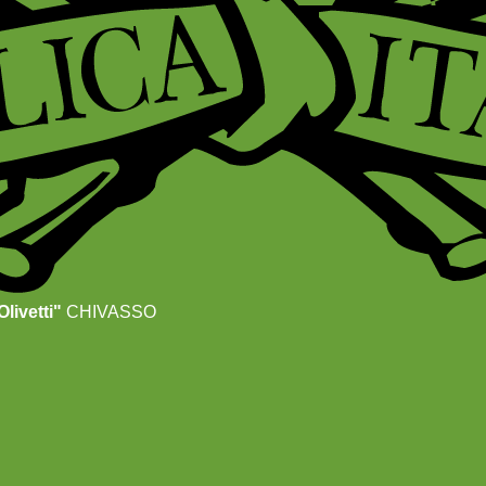
livetti"
CHIVASSO