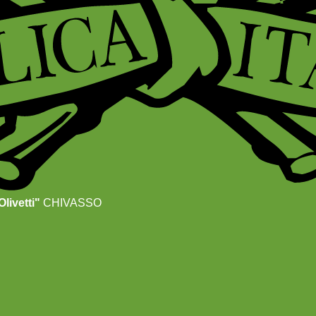
livetti"
CHIVASSO