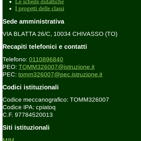
Le schede didattiche
I progetti delle classi
Sede amministrativa
VIA BLATTA 26/C, 10034 CHIVASSO (TO)
Recapiti telefonici e contatti
Telefono:
0110896840
PEO:
TOMM326007@istruzione.it
PEC:
tomm326007@pec.istruzione.it
Codici istituzionali
Codice meccanografico: TOMM326007
Codice IPA: cpiatoq
C.F. 97784520013
Siti istituzionali
MIM