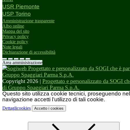
USR Piemonte
USP Torino
Amministrazione trasparente
Albo online
Mappa del sito
Privacy policy
Cookie policy
Note legali
Dichiarazione di accessibilità
Area amministrazione
Copyright 2026 |
Progettato e personalizzato da SOGI che
di Gruppo Spaggiari Parma S.p.A.
Questo sito utilizza cookie tecnici, proseguendo nel
navigazione accetti l’utilizzo di tali cookie.
Dettagli
cookies
Accetto
i cookies