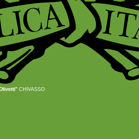
livetti"
CHIVASSO