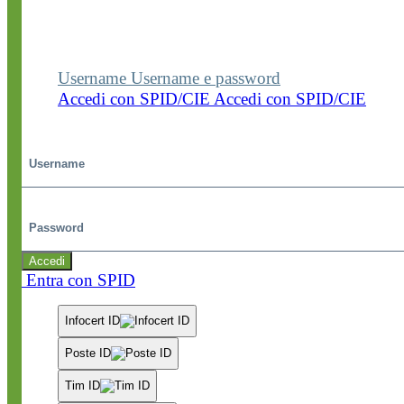
Entra nel sito della scuola con le tue credenziali p
visualizzare contenuti, circolari e altre funzionalità
dedicate.
Username
Username e password
Accedi con SPID/CIE
Accedi con SPID/CIE
Username
Password
Accedi
Entra con SPID
Infocert ID
Poste ID
Tim ID