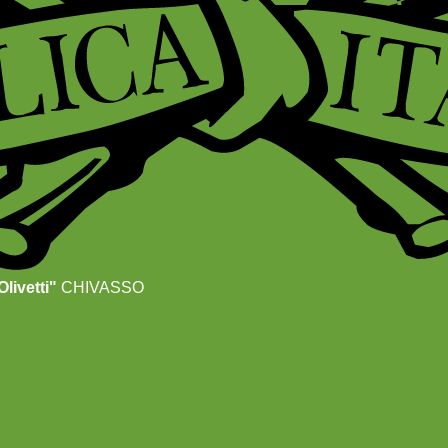
livetti"
CHIVASSO