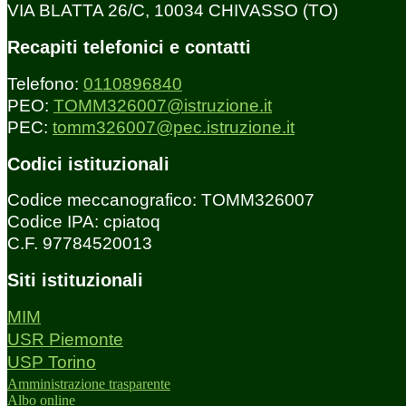
VIA BLATTA 26/C, 10034 CHIVASSO (TO)
Recapiti telefonici e contatti
Telefono:
0110896840
PEO:
TOMM326007@istruzione.it
PEC:
tomm326007@pec.istruzione.it
Codici istituzionali
Codice meccanografico: TOMM326007
Codice IPA: cpiatoq
C.F. 97784520013
Siti istituzionali
MIM
USR Piemonte
USP Torino
Amministrazione trasparente
Albo online