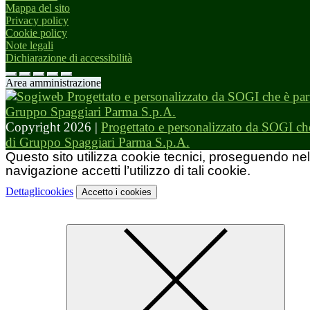
Mappa del sito
Privacy policy
Cookie policy
Note legali
Dichiarazione di accessibilità
Area amministrazione
Copyright 2026 |
Progettato e personalizzato da SOGI che
di Gruppo Spaggiari Parma S.p.A.
Questo sito utilizza cookie tecnici, proseguendo nel
navigazione accetti l’utilizzo di tali cookie.
Dettagli
cookies
Accetto
i cookies