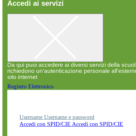
Accedi ai servizi
Da qui puoi accedere ai diversi servizi della scuo
richiedono un'autenticazione personale all'estern
sito internet
Registro Elettronico
Entra nel sito della scuola con le tue credenziali p
visualizzare contenuti, circolari e altre funzionalità
dedicate.
Username
Username e password
Accedi con SPID/CIE
Accedi con SPID/CIE
Username