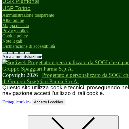
USR Piemonte
USP Torino
Amministrazione trasparente
Albo online
Mappa del sito
Privacy policy
Cookie policy
Note legali
Dichiarazione di accessibilità
Area amministrazione
Copyright 2026 |
Progettato e personalizzato da SOGI che
di Gruppo Spaggiari Parma S.p.A.
Questo sito utilizza cookie tecnici, proseguendo nel
navigazione accetti l’utilizzo di tali cookie.
Dettagli
cookies
Accetto
i cookies