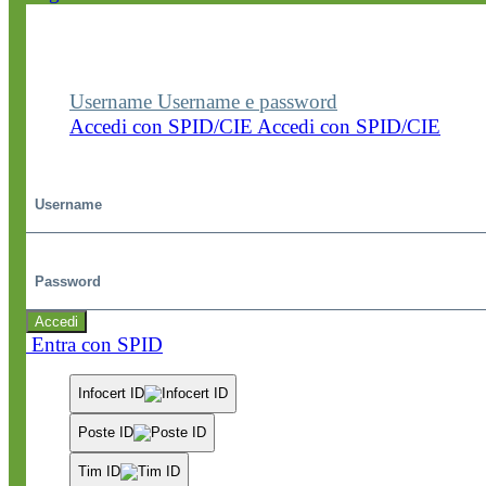
Entra nel sito della scuola con le tue credenziali p
visualizzare contenuti, circolari e altre funzionalità
dedicate.
Username
Username e password
Accedi con SPID/CIE
Accedi con SPID/CIE
Username
Password
Accedi
Entra con SPID
Infocert ID
Poste ID
Tim ID