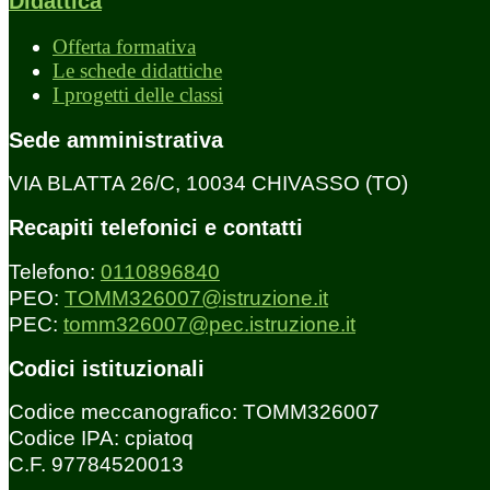
Didattica
Offerta formativa
Le schede didattiche
I progetti delle classi
Sede amministrativa
VIA BLATTA 26/C, 10034 CHIVASSO (TO)
Recapiti telefonici e contatti
Telefono:
0110896840
PEO:
TOMM326007@istruzione.it
PEC:
tomm326007@pec.istruzione.it
Codici istituzionali
Codice meccanografico: TOMM326007
Codice IPA: cpiatoq
C.F. 97784520013