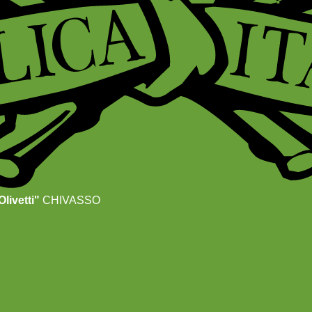
livetti"
CHIVASSO