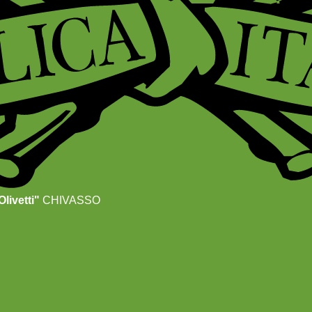
livetti"
CHIVASSO